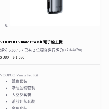
VOOPOO Vmate Pro Kit 電子煙主機
評分
5.00
/ 5，已有
2
位顧客進行評分
(
3
則顧客評價)
$
380
–
$
1,580
價
格
範
VOOPOO Vmate Pro Kit
圍：
$ 380
藍色套裝
到
漸層藍粉套裝
$ 1,580
太空灰套裝
蒂芬妮藍套裝
金色套裝