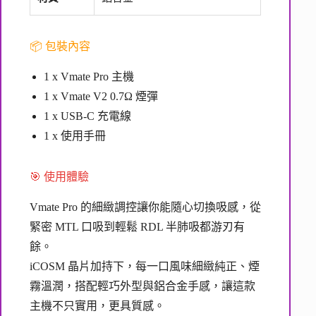
📦 包裝內容
1 x Vmate Pro 主機
1 x Vmate V2 0.7Ω 煙彈
1 x USB-C 充電線
1 x 使用手冊
🎯 使用體驗
Vmate Pro 的細緻調控讓你能隨心切換吸感，從
緊密 MTL 口吸到輕鬆 RDL 半肺吸都游刃有
餘。
iCOSM 晶片加持下，每一口風味細緻純正、煙
霧溫潤，搭配輕巧外型與鋁合金手感，讓這款
主機不只實用，更具質感。