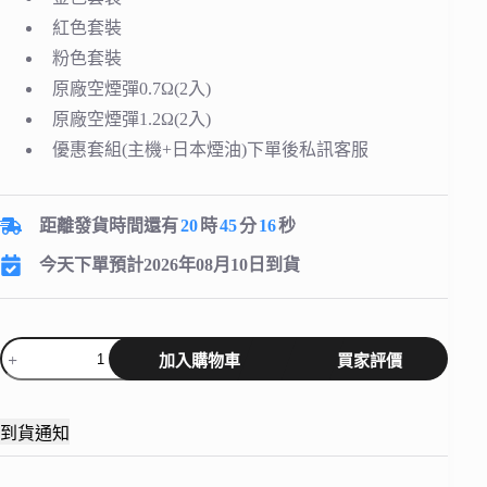
紅色套裝
粉色套裝
原廠空煙彈0.7Ω(2入)
原廠空煙彈1.2Ω(2入)
優惠套組(主機+日本煙油)下單後私訊客服
距離發貨時間還有
20
時
45
分
15
秒
今天下單預計2026年08月10日到貨
VOOPOO
加入購物車
買家評價
Vmate
Pro
Kit
電
到貨通知
子
煙