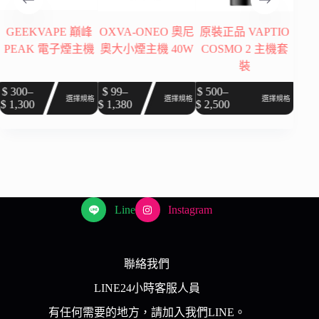
GEEKVAPE 巔峰
OXVA-ONEO 奧尼
原裝正品 VAPTIO
【O
PEAK 電子煙主機
奧大小煙主機 40W
COSMO 2 主機套
電子
裝
此
$
99
$
1,3
產
此
此
$
300
–
$
99
–
$
500
–
選擇規格
選擇規格
選擇規格
$
1,300
$
1,380
$
2,500
品
價
價
價
產
產
有
格
格
格
品
品
多
範
範
範
有
有
$
種
圍：
圍：
圍：
多
多
$ 300
$ 99
$ 500
款
種
種
$
到
到
到
式。
款
款
$ 1,300
$ 1,380
$ 2,500
可
Line
Instagram
。
式。
式。
在
可
可
產
在
在
品
產
產
聯絡我們
頁
品
品
LINE24小時客服人員
面
頁
頁
選
有任何需要的地方，請加入我們LINE。
面
面