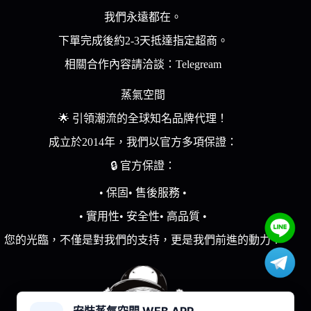
擇
選
選
我們永遠都在。
選
擇
擇
下單完成後約2-3天抵達指定超商。
項
選
選
項
項
相關合作內容請洽談：Telegream
蒸氣空間
🌟 引領潮流的全球知名品牌代理！
成立於2014年，我們以官方多項保證：
🔒 官方保證：
• 保固• 售後服務 •
• 實用性• 安全性• 高品質 •
您的光臨，不僅是對我們的支持，更是我們前進的動力！