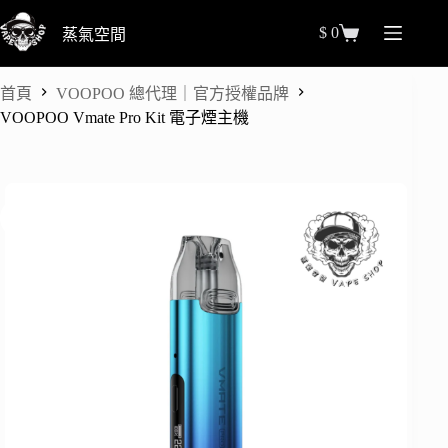
跳
$
0
蒸氣空間
至
購
主
物
要
車
首頁
VOOPOO 總代理｜官方授權品牌
內
VOOPOO Vmate Pro Kit 電子煙主機
容