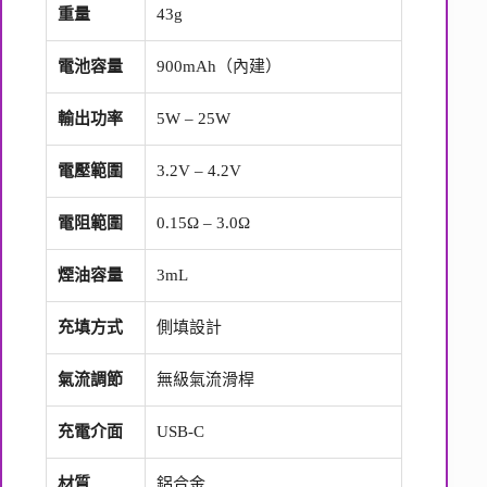
重量
43g
電池容量
900mAh（內建）
輸出功率
5W – 25W
電壓範圍
3.2V – 4.2V
電阻範圍
0.15Ω – 3.0Ω
煙油容量
3mL
充填方式
側填設計
氣流調節
無級氣流滑桿
充電介面
USB-C
材質
鋁合金