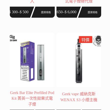
入
式電子煙總代理
此
此
$
300
–
$
500
$
650
–
$
6,000
選擇規格
選擇規格
價
價
產
產
格
格
品
品
範
範
有
有
圍：
圍：
多
多
$ 300
$ 650
種
種
特價
到
到
款
款
$ 500
$ 6,000
式。
式。
可
可
在
在
產
產
品
品
頁
頁
面
面
選
選
Geek Bar Elite Prefilled Pod
Geek vape 威納克斯
擇
擇
Kit 菁英一次性拋棄式電
WENAX S3 小煙主機
選
選
子煙
項
項