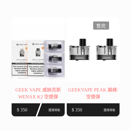
格
格
品
品
範
範
有
有
圍：
圍：
多
多
$ 350
$ 300
種
種
售完
到
到
款
款
$ 899
$ 1,300
式。
式。
可
可
在
在
產
產
品
品
頁
頁
面
面
選
選
GEEK VAPE 威納克斯
GEEKVAPE PEAK 巔峰/
擇
擇
WENAX K2 空煙彈
空煙彈
選
選
此
此
項
項
$
350
$
350
選擇規格
選擇規格
產
產
品
品
有
有