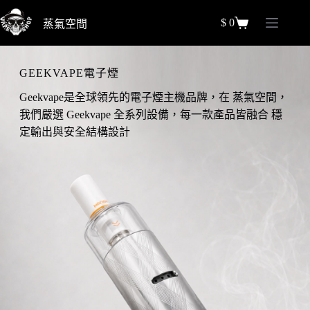
跳
$
0
蒸氣空間
至
購
主
物
要
車
GEEKVAPE電子煙
內
容
Geekvape是全球領先的電子煙主機品牌，在 蒸氣空間，
我們嚴選 Geekvape 全系列設備，每一款產品皆融合 穩
定輸出與安全結構設計