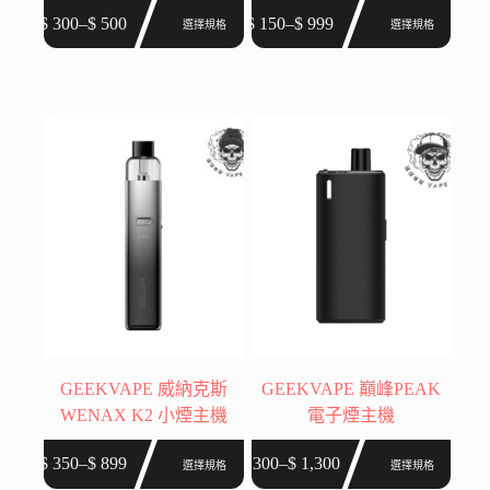
此
此
$
300
–
$
500
$
150
–
$
999
選擇規格
選擇規格
價
價
產
產
格
格
品
品
範
範
有
有
圍：
圍：
多
多
$ 300
$ 150
種
種
到
到
款
款
$ 500
$ 999
式。
式。
可
可
在
在
產
產
品
品
頁
頁
面
面
選
選
GEEKVAPE 威納克斯
GEEKVAPE 巔峰PEAK
擇
擇
WENAX K2 小煙主機
電子煙主機
選
選
此
此
項
項
$
350
–
$
899
$
300
–
$
1,300
選擇規格
選擇規格
價
價
產
產