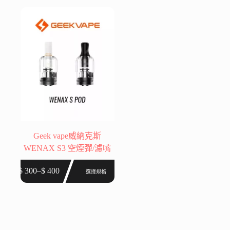
多
多
種
種
款
款
式。
式。
可
可
在
在
產
產
品
品
頁
頁
面
面
選
選
Geek vape威納克斯
擇
擇
WENAX S3 空煙彈/濾嘴
選
選
此
項
項
$
300
–
$
400
選擇規格
價
產
格
品
範
有
圍：
多
$ 300
種