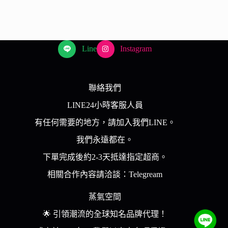
到
款
$ 400
式。
可
在
Line
Instagram
產
品
頁
聯絡我們
面
LINE24小時客服人員
選
擇
有任何需要的地方，請加入我們LINE。
選
我們永遠都在。
項
下單完成後約2-3天抵達指定超商。
相關合作內容請洽談：Telegream
蒸氣空間
🌟 引領潮流的全球知名品牌代理！