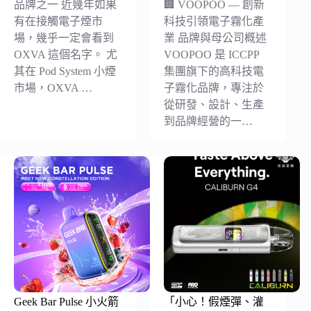
品牌之一 近幾年如果
🏢 VOOPOO — 創新
有在接觸電子煙市
科技引領電子霧化產
場，幾乎一定會看到
業 品牌與母公司概述
OXVA 這個名字。 尤
VOOPOO 是 ICCPP
其在 Pod System 小煙
集團旗下的高科技電
市場，OXVA …
子霧化品牌，專注於
從研發、設計、生產
到品牌經營的一…
Geek Bar Pulse 小火箭
「小心！假煙彈、灌