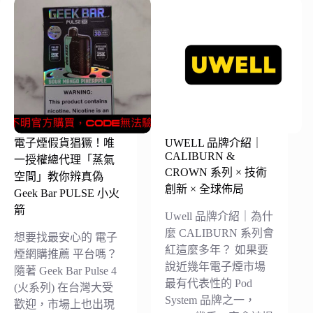
電子煙假貨猖獗！唯
UWELL 品牌介紹｜
CALIBURN &
一授權總代理「蒸氣
CROWN 系列 × 技術
空間」教你辨真偽
創新 × 全球佈局
Geek Bar PULSE 小火
箭
Uwell 品牌介紹｜為什
麼 CALIBURN 系列會
想要找最安心的 電子
紅這麼多年？ 如果要
煙網購推薦 平台嗎？
說近幾年電子煙市場
隨著 Geek Bar Pulse 4
最有代表性的 Pod
(火系列) 在台灣大受
System 品牌之一，
歡迎，市場上也出現