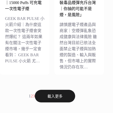
｜15000 Puffs 可充電
裝毒品煙彈充斥台灣
一次性電子煙
｜你抽的可能不是
煙，是風險」
GEEK BAR PULSE 小
火箭介紹｜為什麼這
請慎選電子煙產品與
款一次性電子煙會突
商家｜空煙彈亂象恐
然爆紅？ 這兩年如果
成健康與法律風險 雖
有在關注一次性電子
然台灣目前已依法全
煙市場，幾乎一定會
面禁止電子煙與加熱
看到： GEEK BAR
煙的製造、輸入與販
PULSE 小火箭 尤…
售，但市場上的實際
情況仍存在灰…
1
2
3
載入更多