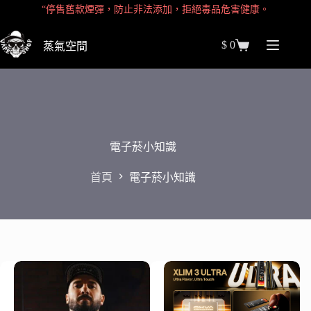
跳
“停售舊款煙彈，防止非法添加，拒絕毒品危害健康。
至
“因喪屍煙彈問題，全面停售煙彈產品，請選擇原裝一次性”
主
$
0
蒸氣空間
購
“全台唯一官方 『蒸氣空間』全球各大品牌授權獨家經銷商！
要
物
內
”近期假代理網站猖獗，請勿再不明網站購買，以免受害。
車
容
”全網滿＄1500 免運開跑中，加入會員獨享現金優惠代碼！
「十五萬會員認證官方LINE，請點擊連結加入獲取最新消息」
電子菸小知識
“停售舊款煙彈，防止非法添加，拒絕毒品危害健康。
首頁
電子菸小知識